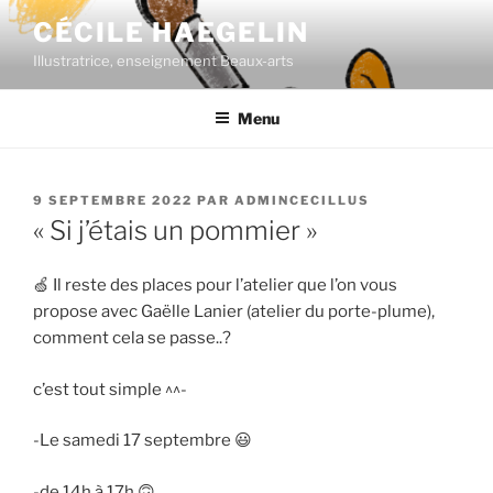
Aller
CÉCILE HAEGELIN
au
Illustratrice, enseignement Beaux-arts
contenu
principal
Menu
PUBLIÉ
9 SEPTEMBRE 2022
PAR
ADMINCECILLUS
LE
« Si j’étais un pommier »
🍏 Il reste des places pour l’atelier que l’on vous
propose avec Gaëlle Lanier (atelier du porte-plume),
comment cela se passe..?
c’est tout simple ^^-
-Le samedi 17 septembre 😃
-de 14h à 17h 🙃