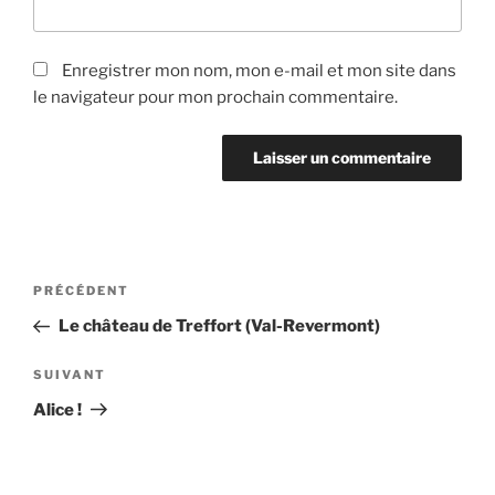
Enregistrer mon nom, mon e-mail et mon site dans
le navigateur pour mon prochain commentaire.
Navigation
Article
PRÉCÉDENT
de
précédent
Le château de Treffort (Val-Revermont)
l’article
Article
SUIVANT
suivant
Alice !