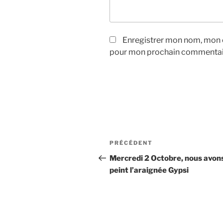
Enregistrer mon nom, mon e
pour mon prochain commentai
Navigation
Article
PRÉCÉDENT
de
précédent
Mercredi 2 Octobre, nous avon
peint l’araignée Gypsi
l’article