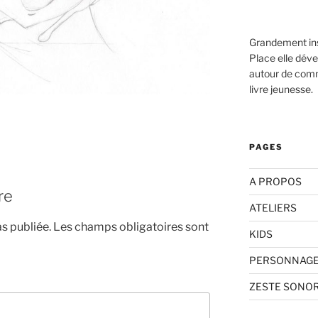
Grandement ins
Place elle déve
autour de comma
livre jeunesse.
PAGES
A PROPOS
re
ATELIERS
s publiée.
Les champs obligatoires sont
KIDS
PERSONNAG
ZESTE SONO