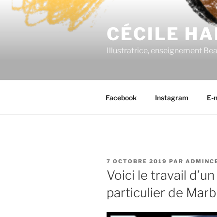
Aller
au
CÉCILE HA
contenu
principal
Illustratrice, enseignement Be
Facebook
Instagram
E-m
PUBLIÉ
7 OCTOBRE 2019
PAR
ADMINC
LE
Voici le travail d’
particulier de Mar