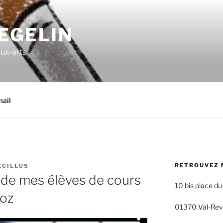
EGELIN
aux-arts
ail
RETROUVEZ 
ECILLUS
un de mes élèves de cours
10 bis place du
boz
01370 Val-Re